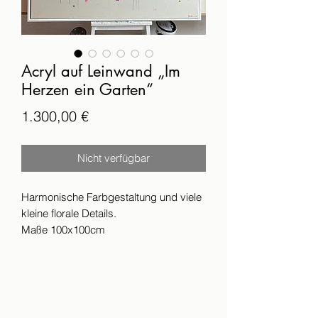
Acryl auf Leinwand „Im
Herzen ein Garten“
Preis
1.300,00 €
Nicht verfügbar
Harmonische Farbgestaltung und viele
kleine florale Details.
Maße 100x100cm
Das Bild ist versiegelt und signiert.
Der Versand erfolgt innerhalb von 14
Werktagen nach Zahlungseingang.
Bei Auswahl eines Eicherahmens
beträgt die Lieferzeit 3–4 Wochen.