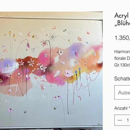
Acryl
„Blüh
1.350
Harmoni
florale D
Gr.130
Das Bild
Schat
Der Vers
Werktag
Bei Aus
Ausw
die Lief
Anzahl