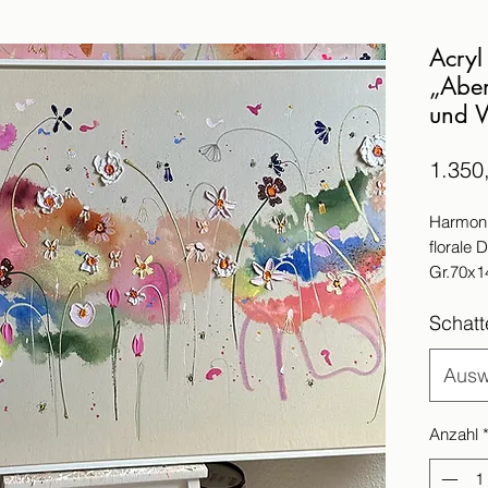
Acryl
„Aben
und 
1.350
Harmoni
florale D
Gr.70x
Das Bild
Schat
Der Vers
Werktag
Bei Aus
Ausw
die Lief
Anzahl