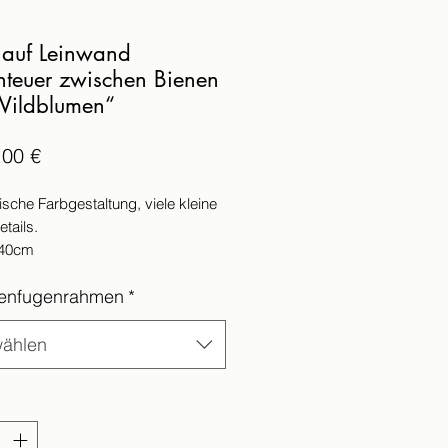
 auf Leinwand
teuer zwischen Bienen
Wildblumen“
Preis
,00 €
sche Farbgestaltung, viele kleine
etails.
140cm
 ist versiegelt und signiert.
tenfugenrahmen
*
and erfolgt innerhalb von 14
en nach Zahlungseingang.
wahl eines Eicherahmens beträgt
ählen
erzeit 3–4 Wochen.
*