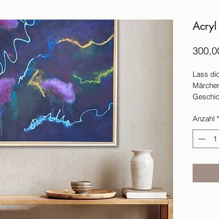
Acryl
300,0
Lass dic
Märchen,
Geschic
Größe 
Anzahl
Verfügt
Zudem is
Kleinun
UStG