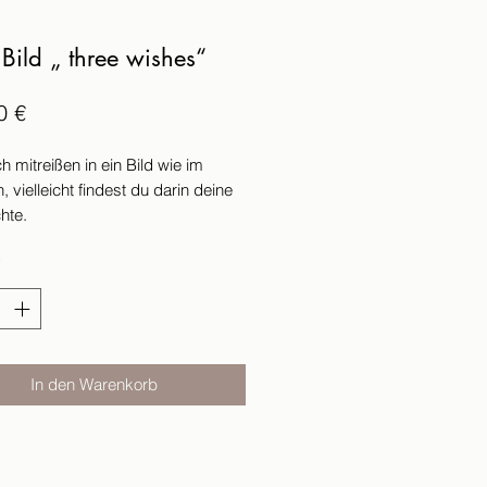
 Bild „ three wishes“
Preis
0 €
h mitreißen in ein Bild wie im
 vielleicht findest du darin deine
hte.
82X82
*
 über einen Holzrahmen.
t es signiert und versiegelt.
ternehmerregelung gemäß § 19
In den Warenkorb